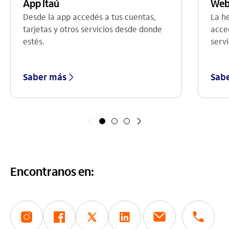
Web
App Itaú
La h
Desde la app accedés a tus cuentas,
acce
tarjetas y otros servicios desde donde
servi
estés.
Saber más
Sab
Anterior
Siguiente
Encontranos en: