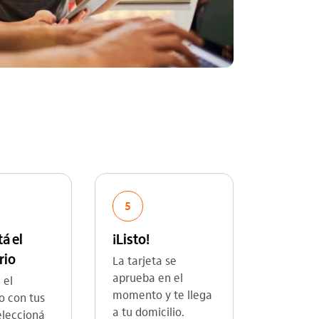
5
á el
¡Listo!
rio
La tarjeta se
aprueba en el
 el
momento y te llega
o con tus
a tu domicilio.
eleccioná