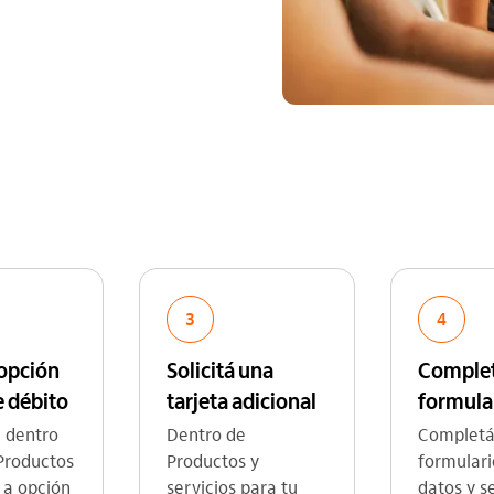
3
4
 opción
Solicitá una
Complet
e débito
tarjeta adicional
formula
á dentro
Dentro de
Completá
Productos
Productos y
formulari
s a opción
servicios para tu
datos y s