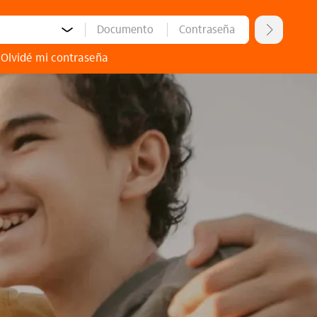
nto:
Número de documento:
Contraseña:
Ingres
Olvidé mi contraseña