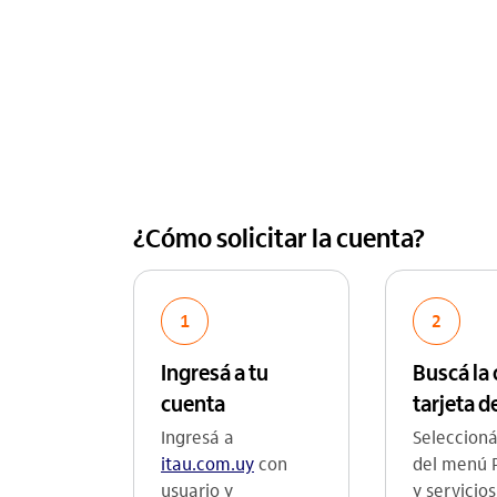
¿Cómo solicitar la cuenta?
1
2
Ingresá a tu
Buscá la
cuenta
tarjeta d
Ingresá a
Seleccion
itau.com.uy
con
del menú 
usuario y
y servicio