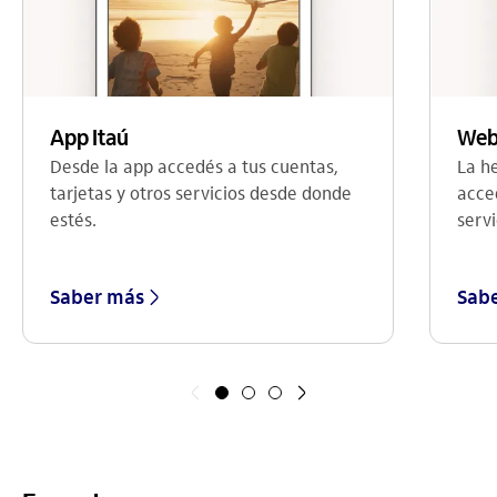
Web
App Itaú
La h
Desde la app accedés a tus cuentas,
acce
tarjetas y otros servicios desde donde
servi
estés.
Saber más
Sab
Anterior
Siguiente