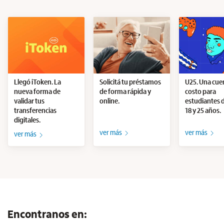
Llegó iToken. La
Solicitá tu préstamos
U25. Una cue
nueva forma de
de forma rápida y
costo para
validar tus
online.
estudiantes 
transferencias
18 y 25 años.
digitales.
ver más
ver más
ver más
Encontranos en: