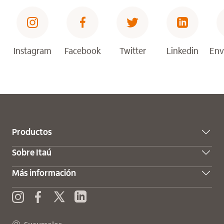
Instagram
Facebook
Twitter
Linkedin
Env
Productos
Sobre Itaú
Más información
Twitter
Enviar consulta
Instagram
Facebook