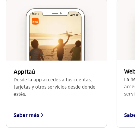
Web
App Itaú
La h
Desde la app accedés a tus cuentas,
acce
tarjetas y otros servicios desde donde
servi
estés.
Saber más
Sab