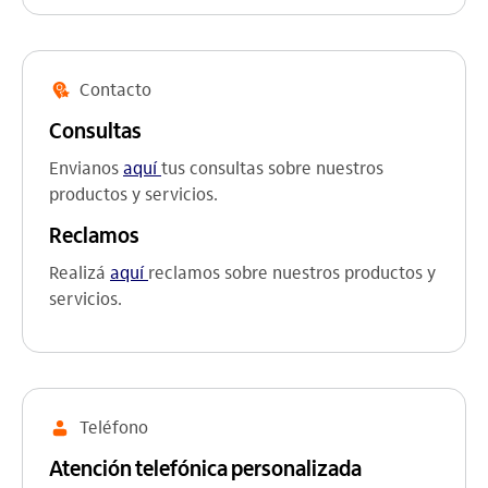
Contacto
Consultas
(formulario de consultas)
Envianos
aquí
tus consultas sobre nuestros
productos y servicios.
Reclamos
(formulario de reclamos)
Realizá
aquí
reclamos sobre nuestros productos y
servicios.
Teléfono
Atención telefónica personalizada