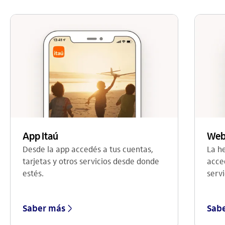
Web
App Itaú
La h
Desde la app accedés a tus cuentas,
acce
tarjetas y otros servicios desde donde
servi
estés.
Saber más
Sab