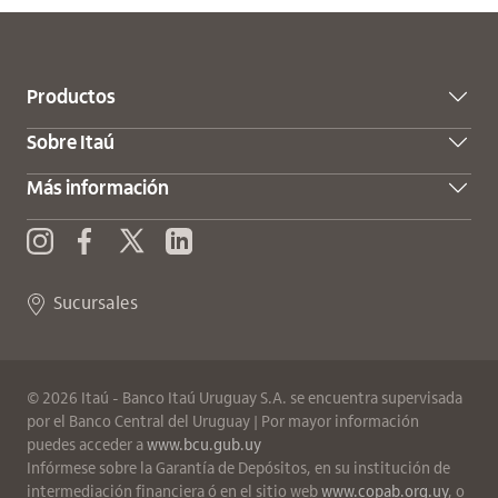
Productos
Sobre Itaú
Más información
Twitter
Enviar consulta
Instagram
Facebook
Sucursales
©
2026
Itaú - Banco Itaú Uruguay S.A.
se encuentra supervisada
por el Banco Central del Uruguay | Por mayor información
puedes acceder a
www.bcu.gub.uy
Infórmese sobre la Garantía de Depósitos, en su institución de
intermediación financiera ó en el sitio web
www.copab.org.uy
, o