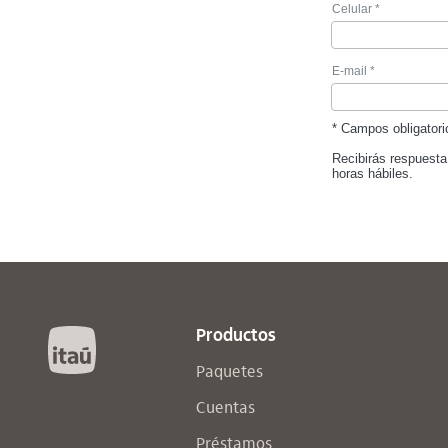
Celular *
E-mail *
* Campos obligatori
Recibirás respuesta 
horas hábiles.
Itaú
Productos
Paquetes
Cuentas
Préstamos