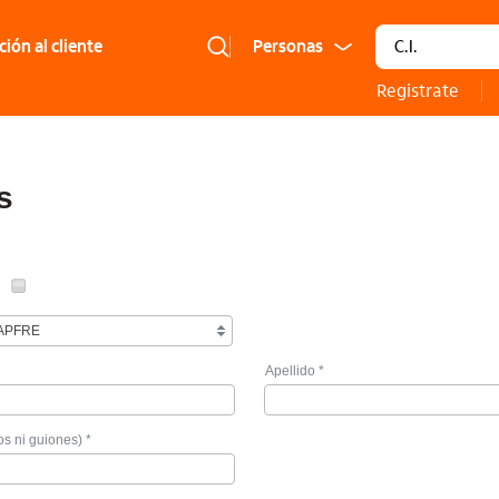
Tipo de docume
ión al cliente
Registrate
s
MAPFRE
Apellido *
s ni guiones) *