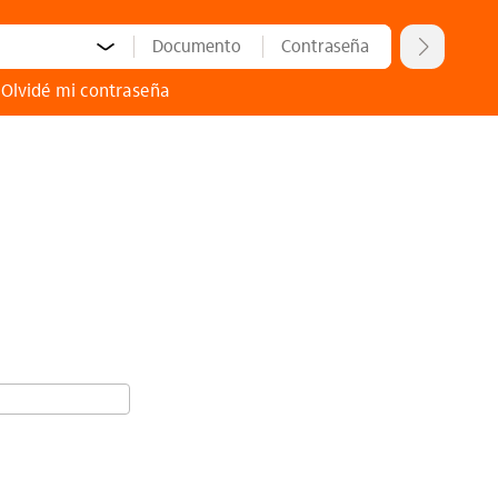
nto:
Número de documento:
Contraseña:
Ingres
Olvidé mi contraseña