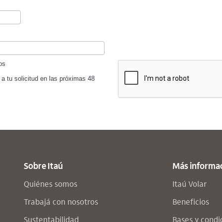
os
a tu solicitud en las próximas 48
Sobre Itaú
Más informa
Quiénes somos
Itaú Volar
Trabajá con nosotros
Beneficios
Sustentabilidad
Bases y condi