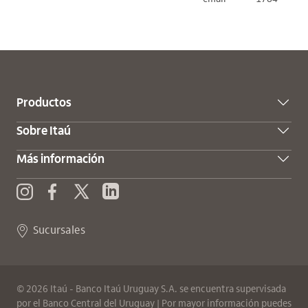
Productos
Sobre Itaú
Más información
X (Twitter)
Enviar consulta
Instagram
Facebook
Sucursales
©
2026
Itaú - Banco Itaú Uruguay S.A.
se encuentra supervisada
por el Banco Central del Uruguay | Por mayor información puedes