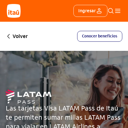
Itáu
Ingresar
Buscar
Menú 
Volver
Conocer beneficios
Las tarjetas Visa LATAM Pass de Itaú
te permiten sumar millas LATAM Pass
para viajar en LATAM Airlines a