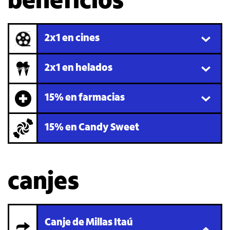
beneficios
2x1 en cines
2x1 en helados
15% en farmacias
15% en Candy Sweet
canjes
Canje de Millas Itaú