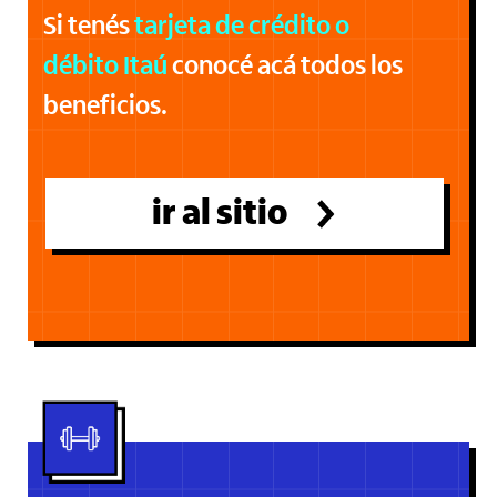
Si tenés
tarjeta de crédito o
débito Itaú
conocé acá todos los
beneficios.
ir al sitio