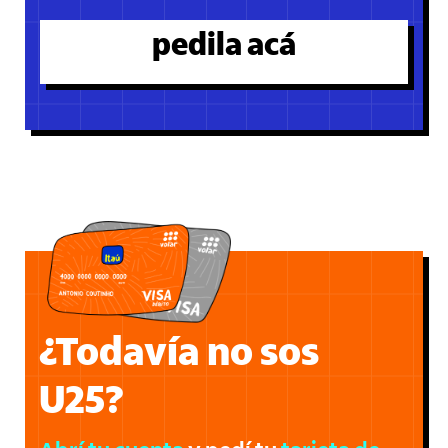
pedila acá
¿Todavía no sos
U25?