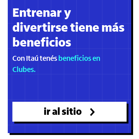
Entrenar y
divertirse tiene más
beneficios
Con Itaú tenés
beneficios en
Clubes.
ir al sitio