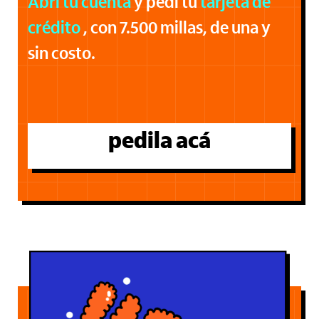
Abrí tu cuenta
y pedí tu
tarjeta de
crédito
, con 7.500 millas, de una y
sin costo.
pedila acá