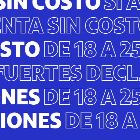
COSTO
SÍ A TO
S
CUENTA SIN 
DE 18 A 25 AÑ
STO
FUERTES 
DE 18 A 25 AÑ
ARACIONES
DE