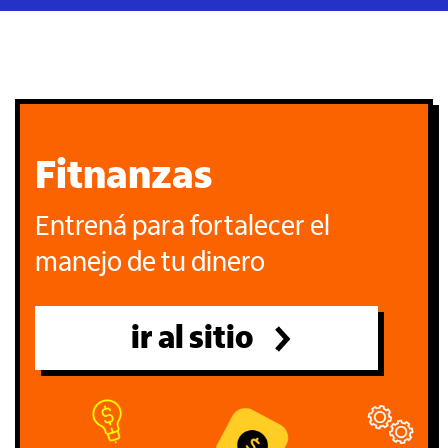
Fitnanzas
Entrená para fortalecer el
manejo de tu dinero
ir al sitio