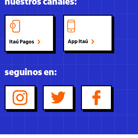
nuestros canales:
App Itaú
Itaú Pagos
seguinos en: