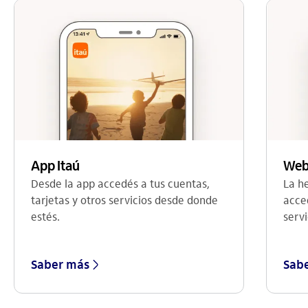
Web
App Itaú
La h
Desde la app accedés a tus cuentas,
acce
tarjetas y otros servicios desde donde
servi
estés.
Saber más
Sab