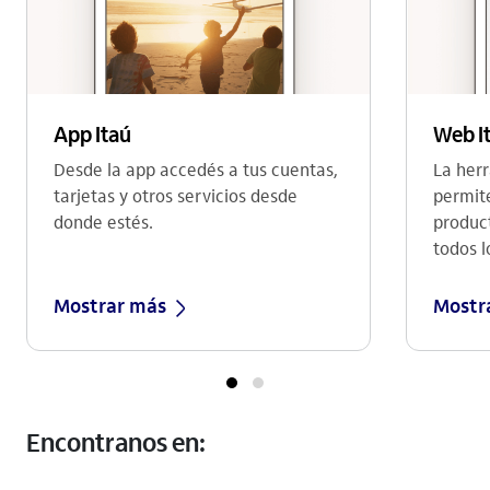
Web I
App Itaú
La herr
Desde la app accedés a tus cuentas,
permite
tarjetas y otros servicios desde
product
donde estés.
todos l
Mostrar más
Mostr
Encontranos en: