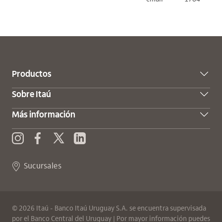
Productos
Sobre Itaú
Más información
X (Twitter)
Enviar consulta
Instagram
Facebook
Sucursales
©
2026
Itaú - Banco Itaú Uruguay S.A.
se encuentra supervisada
por el Banco Central del Uruguay | Por mayor información puedes