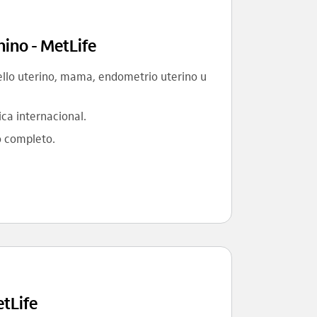
ino - MetLife
ello uterino, mama, endometrio uterino u
ca internacional.
 completo.
etLife