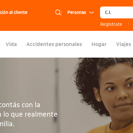
Tipo de docume
ión al cliente
Segmento:
Registrate
Vida
Accidentes personales
Hogar
Viajes
contás con la
n lo que realmente
ilia.